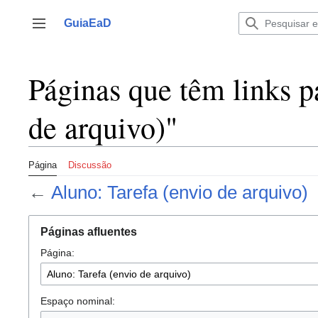
Ir
para
GuiaEaD
Alternar barra lateral
o
conteúdo
Páginas que têm links p
de arquivo)"
Página
Discussão
←
Aluno: Tarefa (envio de arquivo)
Páginas afluentes
Página:
Espaço nominal: