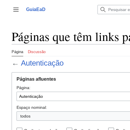
Ir
para
GuiaEaD
Alternar barra lateral
o
conteúdo
Páginas que têm links p
Página
Discussão
←
Autenticação
Páginas afluentes
Página:
Espaço nominal:
todos