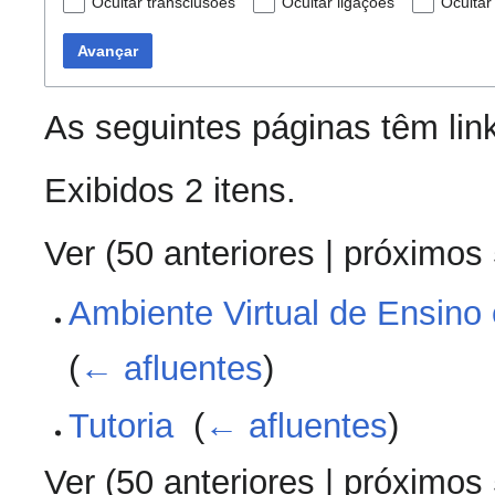
Ocultar transclusões
Ocultar ligações
Ocultar
Avançar
As seguintes páginas têm lin
Exibidos 2 itens.
Ver (
50 anteriores
|
próximos
Ambiente Virtual de Ensino
(
← afluentes
)
Tutoria
‎
(
← afluentes
)
Ver (
50 anteriores
|
próximos