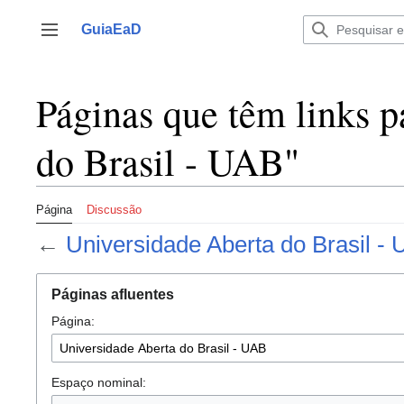
Ir
para
GuiaEaD
Alternar barra lateral
o
conteúdo
Páginas que têm links p
do Brasil - UAB"
Página
Discussão
←
Universidade Aberta do Brasil -
Páginas afluentes
Página:
Espaço nominal: