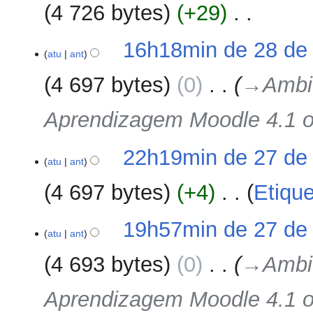
ç
4 726 bytes
+29
‎
e
ã
e
o
S
d
16h18min de 28 de
e
atu
ant
i
m
ç
4 697 bytes
0
‎
→‎Ambie
r
ã
e
o
Aprendizagem Moodle 4.1 o
s
u
m
27
22h19min de 27 de
o
atu
ant
de
d
junho
4 697 bytes
+4
‎
Etiqu
e
de
e
2023
S
d
19h57min de 27 de
e
atu
ant
i
m
ç
4 693 bytes
0
‎
→‎Ambie
r
ã
e
o
Aprendizagem Moodle 4.1 o
s
u