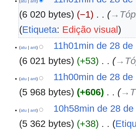
atu
ant
6 020 bytes
−1
‎
→‎Tóp
Etiqueta
:
Edição visual
11h01min de 28 de 
atu
ant
6 021 bytes
+53
‎
→‎Tó
11h00min de 28 de 
atu
ant
5 968 bytes
+606
‎
→‎T
10h58min de 28 de 
atu
ant
5 362 bytes
+38
‎
Etiq
S