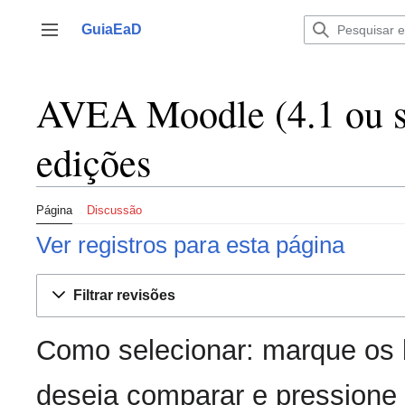
Ir
para
GuiaEaD
Alternar barra lateral
o
conteúdo
AVEA Moodle (4.1 ou su
edições
Página
Discussão
Ver registros para esta página
Filtrar revisões
Como selecionar: marque os 
deseja comparar e pressione 