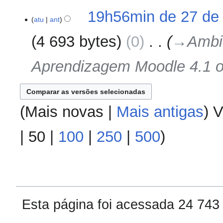
m
19h56min de 27 de
o
atu
ant
d
4 693 bytes
0
‎
→‎Ambie
e
e
Aprendizagem Moodle 4.1 o
d
i
ç
ã
o
(
Mais novas
|
Mais antigas
) V
|
50
|
100
|
250
|
500
)
Esta página foi acessada 24 743