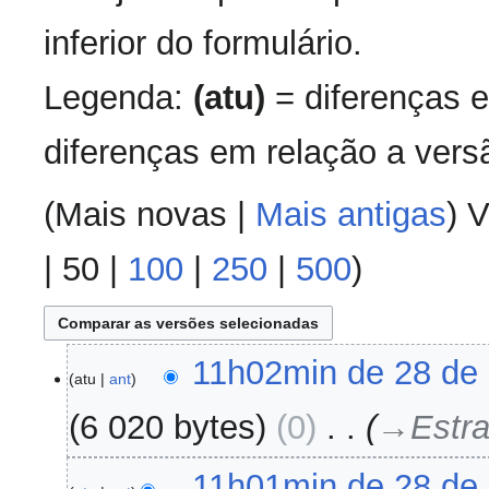
inferior do formulário.
Legenda:
(atu)
= diferenças e
diferenças em relação a versã
(
Mais novas
|
Mais antigas
) V
|
50
|
100
|
250
|
500
)
28
11h02min de 28 de 
atu
ant
de
abril
6 020 bytes
0
‎
→‎Estr
de
2024
11h01min de 28 de 