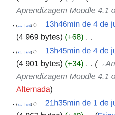
i
e
d
ç
Aprendizagem Moodle 4.1 o
s
e
ã
u
e
o
m
d
13h46min de 4 de j
o
atu
ant
i
d
ç
4 969 bytes
+68
‎
e
ã
e
o
S
d
13h45min de 4 de j
e
atu
ant
i
m
ç
4 901 bytes
+34
‎
→‎Am
r
ã
e
o
Aprendizagem Moodle 4.1 o
s
u
m
Alternada
o
d
1
21h35min de 1 de j
e
atu
ant
de
e
julho
d