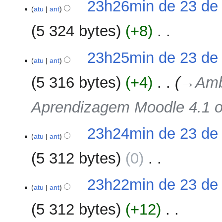
23
23h26min de 23 de
e
atu
ant
de
m
agosto
5 324 bytes
+8
‎
r
de
e
2023
S
s
23h25min de 23 de
e
atu
ant
u
m
m
5 316 bytes
+4
‎
→‎Amb
r
o
e
d
Aprendizagem Moodle 4.1 o
s
e
u
e
m
d
23h24min de 23 de
o
atu
ant
i
d
ç
5 312 bytes
0
‎
e
ã
e
o
S
d
23h22min de 23 de
e
atu
ant
i
m
ç
5 312 bytes
+12
‎
r
ã
e