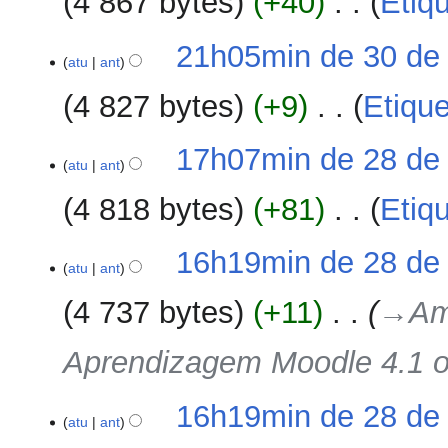
4 867 bytes
+40
‎
Etiq
de
i
2023
S
ç
30
21h05min de 30 de
e
ã
atu
ant
de
m
o
junho
4 827 bytes
+9
‎
Etiqu
r
de
e
2023
S
s
28
17h07min de 28 de
e
atu
ant
u
de
m
m
junho
4 818 bytes
+81
‎
Etiq
r
o
de
e
d
2023
S
s
16h19min de 28 de
e
e
atu
ant
u
e
m
m
d
4 737 bytes
+11
‎
→‎Am
r
o
i
e
d
ç
Aprendizagem Moodle 4.1 o
s
e
ã
u
e
o
m
d
16h19min de 28 de
o
atu
ant
i
d