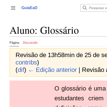
Ir
para
GuiaEaD
Alternar barra lateral
o
conteúdo
Aluno: Glossário
Página
Discussão
Revisão de 13h58min de 25 de s
contribs
)
(
dif
)
← Edição anterior
| Revisão a
O glossário é uma 
estudantes crie