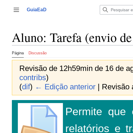
Ir
para
GuiaEaD
Alternar barra lateral
o
conteúdo
Aluno: Tarefa (envio de
Página
Discussão
Revisão de 12h59min de 16 de a
contribs
)
(
dif
)
← Edição anterior
| Revisão a
Permite que 
relatórios e 