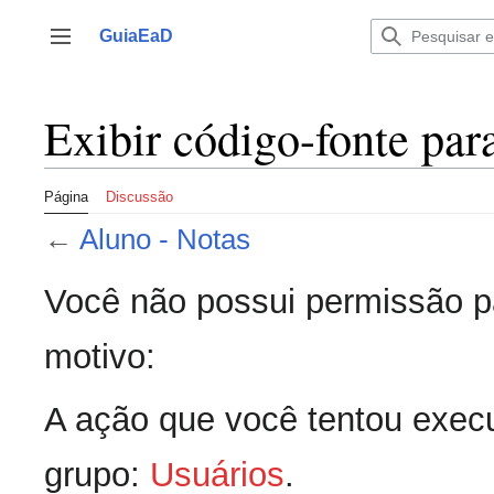
Ir
para
GuiaEaD
Alternar barra lateral
o
conteúdo
Exibir código-fonte par
Página
Discussão
←
Aluno - Notas
Você não possui permissão pa
motivo:
A ação que você tentou execu
grupo:
Usuários
.