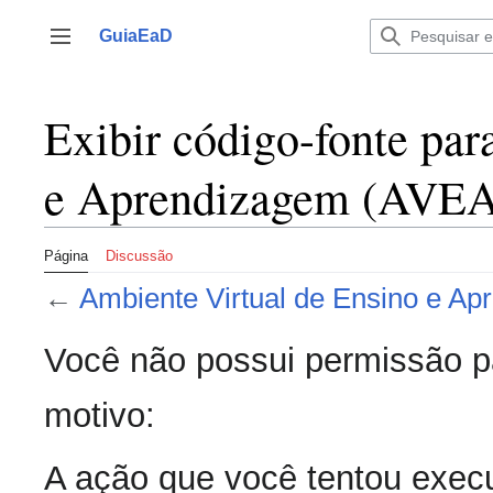
Ir
para
GuiaEaD
Alternar barra lateral
o
conteúdo
Exibir código-fonte par
e Aprendizagem (AVEA
Página
Discussão
←
Ambiente Virtual de Ensino e A
Você não possui permissão pa
motivo:
A ação que você tentou execu