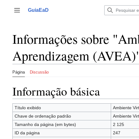
Ir
para
GuiaEaD
Alternar barra lateral
o
conteúdo
Informações sobre "Amb
Aprendizagem (AVEA)
Página
Discussão
Informação básica
Título exibido
Ambiente Vir
Chave de ordenação padrão
Ambiente Vir
Tamanho da página (em bytes)
2 125
ID da página
247