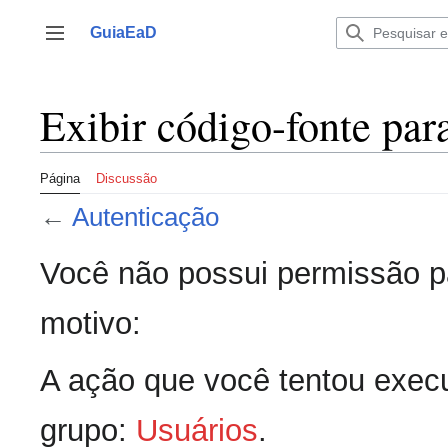
Ir
para
GuiaEaD
Alternar barra lateral
o
conteúdo
Exibir código-fonte par
Página
Discussão
←
Autenticação
Você não possui permissão pa
motivo:
A ação que você tentou execu
grupo:
Usuários
.