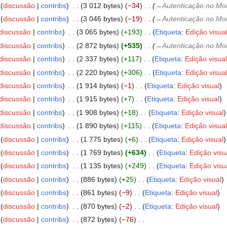
discussão
contribs
‎
3 012 bytes
−34
‎
→‎Autenticação no Mo
discussão
contribs
‎
3 046 bytes
−19
‎
→‎Autenticação no Moo
discussão
contribs
‎
3 065 bytes
+193
‎
Etiqueta
:
Edição visua
discussão
contribs
‎
2 872 bytes
+535
‎
→‎Autenticação no Moo
discussão
contribs
‎
2 337 bytes
+117
‎
Etiqueta
:
Edição visual
discussão
contribs
‎
2 220 bytes
+306
‎
Etiqueta
:
Edição visua
discussão
contribs
‎
1 914 bytes
−1
‎
Etiqueta
:
Edição visual
discussão
contribs
‎
1 915 bytes
+7
‎
Etiqueta
:
Edição visual
discussão
contribs
‎
1 908 bytes
+18
‎
Etiqueta
:
Edição visual
discussão
contribs
‎
1 890 bytes
+115
‎
Etiqueta
:
Edição visual
discussão
contribs
‎
1 775 bytes
+6
‎
Etiqueta
:
Edição visual
discussão
contribs
‎
1 769 bytes
+634
‎
Etiqueta
:
Edição visu
discussão
contribs
‎
1 135 bytes
+249
‎
Etiqueta
:
Edição visu
discussão
contribs
‎
886 bytes
+25
‎
Etiqueta
:
Edição visual
discussão
contribs
‎
861 bytes
−9
‎
Etiqueta
:
Edição visual
discussão
contribs
‎
870 bytes
−2
‎
Etiqueta
:
Edição visual
discussão
contribs
‎
872 bytes
−76
‎