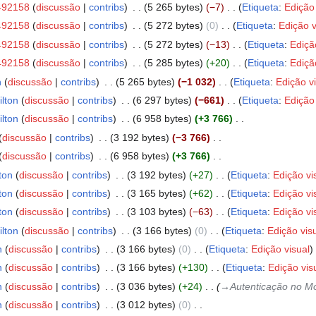
492158
discussão
contribs
‎
5 265 bytes
−7
‎
Etiqueta
:
Edição 
492158
discussão
contribs
‎
5 272 bytes
0
‎
Etiqueta
:
Edição v
492158
discussão
contribs
‎
5 272 bytes
−13
‎
Etiqueta
:
Ediçã
492158
discussão
contribs
‎
5 285 bytes
+20
‎
Etiqueta
:
Ediçã
n
discussão
contribs
‎
5 265 bytes
−1 032
‎
Etiqueta
:
Edição v
ilton
discussão
contribs
‎
6 297 bytes
−661
‎
Etiqueta
:
Edição 
ilton
discussão
contribs
‎
6 958 bytes
+3 766
‎
discussão
contribs
‎
3 192 bytes
−3 766
‎
discussão
contribs
‎
6 958 bytes
+3 766
‎
ton
discussão
contribs
‎
3 192 bytes
+27
‎
Etiqueta
:
Edição vi
ton
discussão
contribs
‎
3 165 bytes
+62
‎
Etiqueta
:
Edição vi
ton
discussão
contribs
‎
3 103 bytes
−63
‎
Etiqueta
:
Edição vi
ilton
discussão
contribs
‎
3 166 bytes
0
‎
Etiqueta
:
Edição vis
n
discussão
contribs
‎
3 166 bytes
0
‎
Etiqueta
:
Edição visual
n
discussão
contribs
‎
3 166 bytes
+130
‎
Etiqueta
:
Edição vis
n
discussão
contribs
‎
3 036 bytes
+24
‎
→‎Autenticação no Mo
n
discussão
contribs
‎
3 012 bytes
0
‎