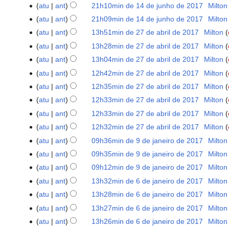
m
i
S
u
d
s
e
atu
ant
21h10min de 14 de junho de 2017
‎
Milton
14
e
e
o
r
d
ã
2018
o
ç
e
m
i
u
d
de
s
e
atu
ant
21h09min de 14 de junho de 2017
‎
Milton
e
e
o
d
ã
m
o
ç
m
i
junho
u
d
s
e
atu
ant
13h51min de 27 de abril de 2017
‎
Milton
27
e
o
r
d
ã
o
ç
de
m
i
S
u
d
de
e
atu
ant
13h28min de 27 de abril de 2017
‎
Milton
e
e
o
d
ã
2017
o
ç
e
m
i
abril
d
s
e
atu
ant
13h04min de 27 de abril de 2017
‎
Milton
e
o
d
ã
m
o
ç
de
i
S
u
d
e
atu
ant
12h42min de 27 de abril de 2017
‎
Milton
e
o
r
d
ã
2017
ç
e
m
i
S
d
e
atu
ant
12h35min de 27 de abril de 2017
‎
Milton
e
e
o
ã
m
o
ç
e
i
S
d
s
e
atu
ant
12h33min de 27 de abril de 2017
‎
Milton
o
r
d
ã
m
ç
e
i
S
u
d
atu
ant
12h33min de 27 de abril de 2017
‎
Milton
e
e
o
r
ã
m
ç
e
m
i
S
s
e
atu
ant
12h32min de 27 de abril de 2017
‎
Milton
e
o
r
ã
m
o
ç
e
S
u
d
s
atu
ant
09h36min de 9 de janeiro de 2017
‎
Milton
9
e
o
r
d
ã
m
e
m
i
S
u
de
s
atu
ant
09h35min de 9 de janeiro de 2017
‎
Milton
e
e
o
r
m
o
ç
e
m
janeiro
S
u
s
e
atu
ant
09h12min de 9 de janeiro de 2017
‎
Milton
e
r
d
ã
m
o
de
e
m
S
u
d
s
atu
ant
13h32min de 6 de janeiro de 2017
‎
Milton
6
e
e
o
r
d
2017
m
o
e
m
i
S
u
de
s
e
atu
ant
13h28min de 6 de janeiro de 2017
‎
Milton
e
e
r
d
m
o
ç
e
m
janeiro
S
u
d
s
e
atu
ant
13h27min de 6 de janeiro de 2017
‎
Milton
e
e
r
d
ã
m
o
de
e
m
i
S
u
d
s
e
atu
ant
13h26min de 6 de janeiro de 2017
‎
Milton
e
e
o
r
d
2017
m
o
ç