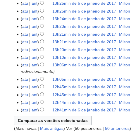
e
m
i
S
u
d
s
e
atu
ant
13h25min de 6 de janeiro de 2017
‎
Milton
e
e
r
d
ã
m
o
ç
e
m
i
S
u
d
s
e
atu
ant
13h25min de 6 de janeiro de 2017
‎
Milton
e
e
o
r
d
ã
m
o
ç
e
m
i
S
u
d
s
e
atu
ant
13h24min de 6 de janeiro de 2017
‎
Milton
e
e
o
r
d
ã
m
o
ç
e
m
i
S
u
d
s
e
atu
ant
13h23min de 6 de janeiro de 2017
‎
Milton
e
e
o
r
d
ã
m
o
ç
e
m
i
S
u
d
s
e
atu
ant
13h21min de 6 de janeiro de 2017
‎
Milton
e
e
o
r
d
ã
m
o
ç
e
m
i
S
u
d
s
e
atu
ant
13h21min de 6 de janeiro de 2017
‎
Milton
e
e
o
r
d
ã
m
o
ç
e
m
i
S
u
d
s
e
atu
ant
13h20min de 6 de janeiro de 2017
‎
Milton
e
e
o
r
d
ã
m
o
ç
e
m
i
S
u
d
s
e
atu
ant
13h10min de 6 de janeiro de 2017
‎
Milton
e
e
o
r
d
ã
m
o
ç
e
m
i
S
u
d
s
e
atu
ant
13h06min de 6 de janeiro de 2017
‎
Milton
e
e
o
r
d
ã
m
o
ç
e
m
i
u
d
redirecionamento
s
e
e
e
o
r
d
ã
m
o
ç
m
i
u
d
atu
ant
13h05min de 6 de janeiro de 2017
‎
Milton
s
e
e
e
o
r
d
ã
o
ç
S
m
i
u
d
atu
ant
12h45min de 6 de janeiro de 2017
‎
Milton
s
e
e
e
o
d
ã
e
o
ç
S
m
i
u
d
atu
ant
12h45min de 6 de janeiro de 2017
‎
Milton
s
e
e
o
m
d
ã
e
o
ç
S
m
i
u
d
atu
ant
12h44min de 6 de janeiro de 2017
‎
Milton
e
r
e
o
m
d
ã
e
o
ç
S
m
i
d
atu
ant
12h41min de 6 de janeiro de 2017
‎
Milton
e
e
r
e
o
m
d
ã
e
o
ç
S
i
s
d
e
e
r
e
o
m
d
ã
e
ç
u
i
s
d
e
e
r
e
o
(
Mais novas
|
Mais antigas
) Ver (
50 posteriores
|
50 anteriores
)
m
ã
m
ç