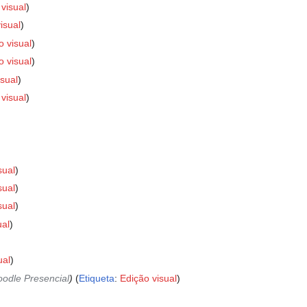
visual
isual
o visual
o visual
isual
visual
sual
sual
sual
ual
ual
odle Presencial
Etiqueta
:
Edição visual