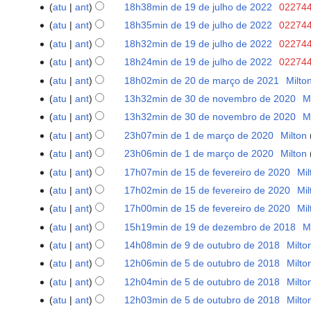
e
junho
S
de
atu
ant
18h38min de 19 de julho de 2022
‎
02274
19
m
de
e
agosto
S
de
atu
ant
18h35min de 19 de julho de 2022
‎
02274
r
2023
m
de
e
julho
S
atu
ant
18h32min de 19 de julho de 2022
‎
02274
e
r
2022
m
de
e
S
s
atu
ant
18h24min de 19 de julho de 2022
‎
02274
e
r
2022
m
e
S
u
s
atu
ant
18h02min de 20 de março de 2021
‎
Milto
20
e
r
m
e
m
S
u
de
s
atu
ant
13h32min de 30 de novembro de 2020
‎
M
30
e
r
m
o
e
m
março
S
u
de
s
atu
ant
13h32min de 30 de novembro de 2020
‎
M
e
r
d
m
o
de
e
m
novembro
S
u
s
atu
ant
23h07min de 1 de março de 2020
‎
Milton
1
e
e
r
d
2021
m
o
de
e
m
S
u
de
s
e
atu
ant
23h06min de 1 de março de 2020
‎
Milton
e
e
r
d
2020
m
o
e
m
março
S
u
d
s
e
atu
ant
17h07min de 15 de fevereiro de 2020
‎
Mil
15
e
e
r
d
m
o
de
e
m
i
S
u
d
de
s
e
atu
ant
17h02min de 15 de fevereiro de 2020
‎
Mil
e
e
r
d
2020
m
o
ç
e
m
i
fevereiro
S
u
d
s
e
atu
ant
17h00min de 15 de fevereiro de 2020
‎
Mil
e
e
r
d
ã
m
o
ç
de
e
m
i
S
u
d
s
e
atu
ant
15h19min de 19 de dezembro de 2018
‎
M
19
e
e
o
r
d
ã
2020
m
o
ç
e
m
i
S
u
d
de
s
e
atu
ant
14h08min de 9 de outubro de 2018
‎
Milto
9
e
e
o
r
d
ã
m
o
ç
e
m
i
dezembro
S
u
d
de
s
e
atu
ant
12h06min de 5 de outubro de 2018
‎
Milto
5
e
e
o
r
d
ã
m
o
ç
de
e
m
i
outubro
S
u
d
de
s
e
atu
ant
12h04min de 5 de outubro de 2018
‎
Milto
e
e
o
r
d
ã
2018
m
o
ç
de
e
m
i
outubro
u
d
s
e
atu
ant
12h03min de 5 de outubro de 2018
‎
Milto
e
e
o
r
d
ã
2018
m
o
ç
de