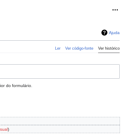
Ferramen
Ajuda
Ler
Ver código-fonte
Ver histórico
or do formulário.
isual