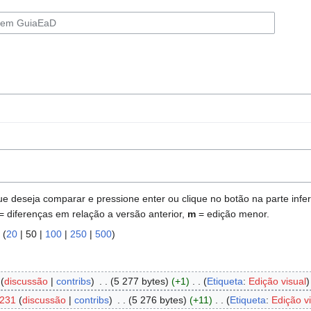
deseja comparar e pressione enter ou clique no botão na parte inferi
= diferenças em relação a versão anterior,
m
= edição menor.
 (
20
|
50
|
100
|
250
|
500
)
discussão
contribs
‎
5 277 bytes
+1
‎
Etiqueta
:
Edição visual
231
discussão
contribs
‎
5 276 bytes
+11
‎
Etiqueta
:
Edição v