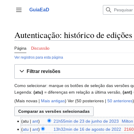
Ir
para
GuiaEaD
Alternar barra lateral
o
conteúdo
Autenticação: histórico de edições
Página
Discussão
Ver registros para esta página
Filtrar revisões
Como selecionar: marque os botões de seleção das versões que 
Legenda:
(atu)
= diferenças em relação a última versão,
(ant)
(
Mais novas
|
Mais antigas
) Ver (
50 posteriores
|
50 anteriores
)
atu
ant
21h55min de 23 de junho de 2023
‎
Milton
23
S
de
atu
ant
13h32min de 16 de agosto de 2022
‎
2160
16