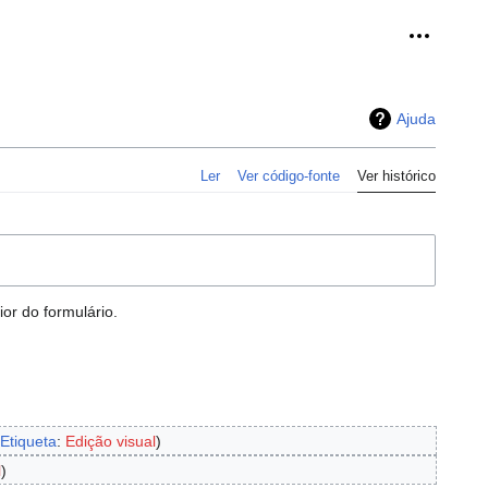
Ferramen
Ajuda
Ler
Ver código-fonte
Ver histórico
or do formulário.
Etiqueta
:
Edição visual
l