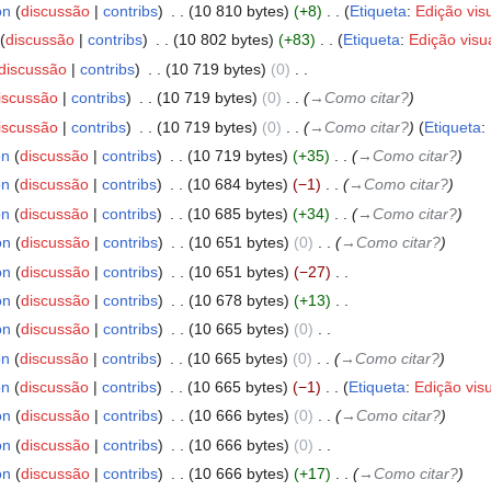
on
discussão
contribs
‎
10 810 bytes
+8
‎
Etiqueta
:
Edição vis
discussão
contribs
‎
10 802 bytes
+83
‎
Etiqueta
:
Edição visu
discussão
contribs
‎
10 719 bytes
0
‎
iscussão
contribs
‎
10 719 bytes
0
‎
→‎Como citar?
iscussão
contribs
‎
10 719 bytes
0
‎
→‎Como citar?
Etiqueta
:
on
discussão
contribs
‎
10 719 bytes
+35
‎
→‎Como citar?
on
discussão
contribs
‎
10 684 bytes
−1
‎
→‎Como citar?
on
discussão
contribs
‎
10 685 bytes
+34
‎
→‎Como citar?
on
discussão
contribs
‎
10 651 bytes
0
‎
→‎Como citar?
on
discussão
contribs
‎
10 651 bytes
−27
‎
on
discussão
contribs
‎
10 678 bytes
+13
‎
on
discussão
contribs
‎
10 665 bytes
0
‎
on
discussão
contribs
‎
10 665 bytes
0
‎
→‎Como citar?
on
discussão
contribs
‎
10 665 bytes
−1
‎
Etiqueta
:
Edição vis
on
discussão
contribs
‎
10 666 bytes
0
‎
→‎Como citar?
on
discussão
contribs
‎
10 666 bytes
0
‎
on
discussão
contribs
‎
10 666 bytes
+17
‎
→‎Como citar?