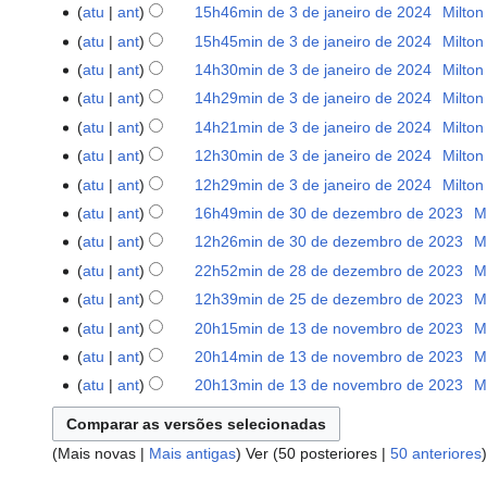
e
m
i
S
u
d
s
e
atu
ant
15h46min de 3 de janeiro de 2024
‎
Milton
e
e
o
r
d
ã
m
o
ç
e
m
i
S
u
d
s
e
atu
ant
15h45min de 3 de janeiro de 2024
‎
Milton
e
e
o
r
d
ã
m
o
ç
e
m
i
S
u
d
s
e
atu
ant
14h30min de 3 de janeiro de 2024
‎
Milton
e
e
o
r
d
ã
m
o
ç
e
m
i
S
u
d
s
e
atu
ant
14h29min de 3 de janeiro de 2024
‎
Milton
e
e
o
r
d
ã
m
o
ç
e
m
i
S
u
d
s
e
atu
ant
14h21min de 3 de janeiro de 2024
‎
Milton
e
e
o
r
d
ã
m
o
ç
e
m
i
S
u
d
s
e
atu
ant
12h30min de 3 de janeiro de 2024
‎
Milton
e
e
o
r
d
ã
m
o
ç
e
m
i
S
u
d
s
e
atu
ant
12h29min de 3 de janeiro de 2024
‎
Milton
e
e
o
r
d
ã
m
o
ç
e
m
i
S
u
d
s
e
atu
ant
16h49min de 30 de dezembro de 2023
‎
M
30
e
e
o
r
d
ã
m
o
ç
e
m
i
S
u
d
de
s
e
atu
ant
12h26min de 30 de dezembro de 2023
‎
M
e
e
o
r
d
ã
m
o
ç
e
m
i
dezembro
S
u
d
s
e
atu
ant
22h52min de 28 de dezembro de 2023
‎
M
28
e
e
o
r
d
ã
m
o
ç
de
e
m
i
S
u
d
de
s
e
atu
ant
12h39min de 25 de dezembro de 2023
‎
M
25
e
e
o
r
d
ã
2023
m
o
ç
e
m
i
dezembro
S
u
d
de
s
e
atu
ant
20h15min de 13 de novembro de 2023
‎
M
13
e
e
o
r
d
ã
m
o
ç
de
e
m
i
dezembro
S
u
d
de
s
e
atu
ant
20h14min de 13 de novembro de 2023
‎
M
e
e
o
r
d
ã
2023
m
o
ç
de
e
m
i
novembro
S
u
d
s
e
atu
ant
20h13min de 13 de novembro de 2023
‎
M
e
e
o
r
d
ã
2023
m
o
ç
de
e
m
i
S
u
d
s
e
e
e
o
r
d
ã
2023
m
o
ç
e
m
i
u
d
s
e
e
e
o
r
d
ã
(
Mais novas
|
Mais antigas
) Ver (
50 posteriores
|
50 anteriores
)
m
o
ç
m
i
u
d
s
e
e
e
o
r
d
ã
o
ç