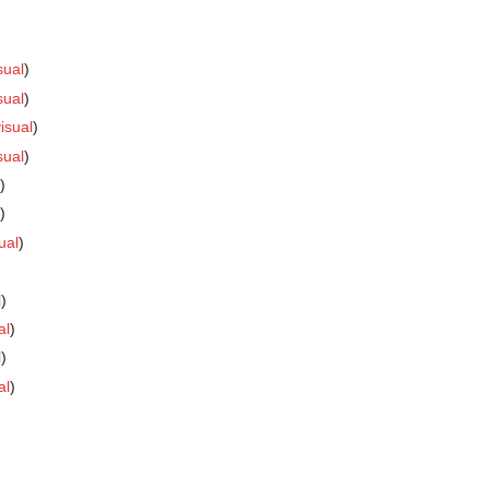
sual
sual
isual
sual
ual
l
al
l
al