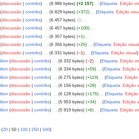
discussão
contribs
‎
8 986 bytes
+2 157
‎
Etiqueta
:
Edição vi
discussão
contribs
‎
6 829 bytes
+372
‎
Etiqueta
:
Edição visu
discussão
contribs
‎
6 457 bytes
0
‎
discussão
contribs
‎
6 457 bytes
+100
‎
discussão
contribs
‎
6 357 bytes
+1
‎
discussão
contribs
‎
6 356 bytes
+25
‎
Etiqueta
:
Edição visua
discussão
contribs
‎
6 331 bytes
−1
‎
Etiqueta
:
Edição visual
ilton
discussão
contribs
‎
6 332 bytes
−2
‎
Etiqueta
:
Edição vi
ilton
discussão
contribs
‎
6 334 bytes
+59
‎
Etiqueta
:
Edição v
ilton
discussão
contribs
‎
6 275 bytes
+119
‎
Etiqueta
:
Edição 
ilton
discussão
contribs
‎
6 156 bytes
+28
‎
Etiqueta
:
Edição v
ilton
discussão
contribs
‎
6 128 bytes
+175
‎
Etiqueta
:
Edição 
ilton
discussão
contribs
‎
5 953 bytes
+34
‎
Etiqueta
:
Edição v
ilton
discussão
contribs
‎
5 919 bytes
+6
‎
Etiqueta
:
Edição vi
 (
20
|
50
|
100
|
250
|
500
)