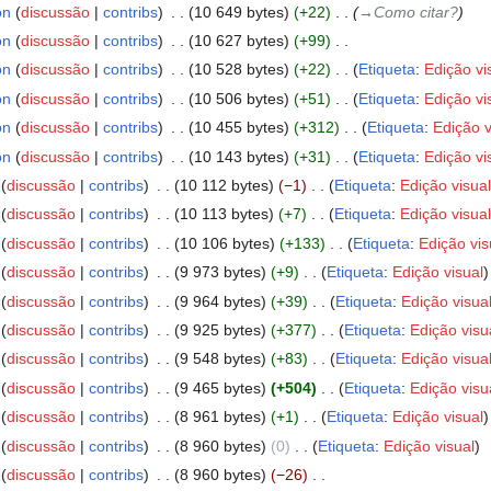
on
discussão
contribs
‎
10 649 bytes
+22
‎
→‎Como citar?
on
discussão
contribs
‎
10 627 bytes
+99
‎
on
discussão
contribs
‎
10 528 bytes
+22
‎
Etiqueta
:
Edição vi
on
discussão
contribs
‎
10 506 bytes
+51
‎
Etiqueta
:
Edição vi
on
discussão
contribs
‎
10 455 bytes
+312
‎
Etiqueta
:
Edição v
on
discussão
contribs
‎
10 143 bytes
+31
‎
Etiqueta
:
Edição vi
discussão
contribs
‎
10 112 bytes
−1
‎
Etiqueta
:
Edição visual
discussão
contribs
‎
10 113 bytes
+7
‎
Etiqueta
:
Edição visual
discussão
contribs
‎
10 106 bytes
+133
‎
Etiqueta
:
Edição vis
discussão
contribs
‎
9 973 bytes
+9
‎
Etiqueta
:
Edição visual
discussão
contribs
‎
9 964 bytes
+39
‎
Etiqueta
:
Edição visua
discussão
contribs
‎
9 925 bytes
+377
‎
Etiqueta
:
Edição visu
discussão
contribs
‎
9 548 bytes
+83
‎
Etiqueta
:
Edição visua
discussão
contribs
‎
9 465 bytes
+504
‎
Etiqueta
:
Edição visu
discussão
contribs
‎
8 961 bytes
+1
‎
Etiqueta
:
Edição visual
discussão
contribs
‎
8 960 bytes
0
‎
Etiqueta
:
Edição visual
discussão
contribs
‎
8 960 bytes
−26
‎