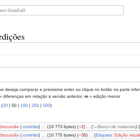
edições
deseja comparar e pressione enter ou clique no botão na parte inferi
= diferenças em relação a versão anterior,
m
= edição menor.
 (
20
|
50
|
100
|
250
|
500
)
discussão
contribs
‎
10 773 bytes
−2
‎
→‎Banco de materiais
discussão
contribs
‎
10 775 bytes
−35
‎
Etiqueta
:
Edição visua