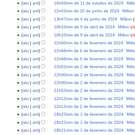
abril
S
atu
ant
16h43min de 11 de outubro de 2024
‎
Milt
11
de
e
S
de
atu
ant
11h42min de 20 de junho de 2024
‎
Milton
20
2026
m
e
outubro
S
de
atu
ant
13h47min de 4 de junho de 2024
‎
Milton
4
r
m
de
e
junho
S
de
atu
ant
10h10min de 9 de abril de 2024
‎
Milton
d
9
e
r
2024
m
de
e
junho
de
s
atu
ant
10h10min de 9 de abril de 2024
‎
Milton
d
e
r
2024
m
de
abril
u
s
atu
ant
11h50min de 6 de fevereiro de 2024
‎
Milt
6
e
r
2024
de
m
u
de
s
atu
ant
11h48min de 6 de fevereiro de 2024
‎
Milt
e
2024
o
m
fevereiro
u
s
atu
ant
11h48min de 6 de fevereiro de 2024
‎
Milt
d
o
de
m
u
atu
ant
22h01min de 2 de fevereiro de 2024
‎
Milt
2
e
d
2024
o
m
de
e
atu
ant
22h00min de 2 de fevereiro de 2024
‎
Milt
e
d
o
fevereiro
S
d
e
atu
ant
22h00min de 2 de fevereiro de 2024
‎
Milt
e
d
de
e
i
S
d
e
atu
ant
21h53min de 2 de fevereiro de 2024
‎
Milt
e
2024
m
ç
e
i
S
d
e
atu
ant
11h12min de 2 de fevereiro de 2024
‎
Milt
r
ã
m
ç
e
i
d
atu
ant
11h12min de 2 de fevereiro de 2024
‎
Milt
e
o
r
ã
m
ç
i
S
s
atu
ant
18h23min de 1 de fevereiro de 2024
‎
Milt
1
e
o
r
ã
ç
e
u
de
s
atu
ant
18h22min de 1 de fevereiro de 2024
‎
Milt
e
o
ã
m
m
fevereiro
S
u
s
atu
ant
18h21min de 1 de fevereiro de 2024
‎
Milt
o
r
o
de