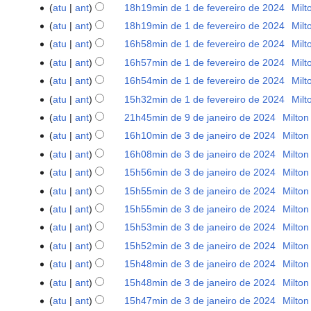
e
m
u
atu
ant
18h19min de 1 de fevereiro de 2024
‎
Milt
e
d
2024
m
o
m
s
atu
ant
18h19min de 1 de fevereiro de 2024
‎
Milt
e
r
d
o
S
u
e
atu
ant
16h58min de 1 de fevereiro de 2024
‎
Milt
e
e
d
e
m
S
d
s
e
atu
ant
16h57min de 1 de fevereiro de 2024
‎
Milt
e
m
o
e
i
S
u
d
e
atu
ant
16h54min de 1 de fevereiro de 2024
‎
Milt
r
d
m
ç
e
m
i
S
d
atu
ant
15h32min de 1 de fevereiro de 2024
‎
Milt
e
e
r
ã
m
o
ç
e
i
S
s
e
atu
ant
21h45min de 9 de janeiro de 2024
‎
Milton
9
e
o
r
d
ã
m
ç
e
S
u
d
de
s
atu
ant
16h10min de 3 de janeiro de 2024
‎
Milton
3
e
e
o
r
ã
m
e
m
i
janeiro
S
u
de
s
e
atu
ant
16h08min de 3 de janeiro de 2024
‎
Milton
e
o
r
m
o
ç
de
e
m
janeiro
S
u
d
s
atu
ant
15h56min de 3 de janeiro de 2024
‎
Milton
e
r
d
ã
2024
m
o
de
e
m
i
S
u
s
atu
ant
15h55min de 3 de janeiro de 2024
‎
Milton
e
e
o
r
d
2024
m
o
ç
e
m
S
u
s
e
atu
ant
15h55min de 3 de janeiro de 2024
‎
Milton
e
e
r
d
ã
m
o
e
m
S
u
d
s
e
atu
ant
15h53min de 3 de janeiro de 2024
‎
Milton
e
e
o
r
d
m
o
e
m
i
S
u
d
s
e
atu
ant
15h52min de 3 de janeiro de 2024
‎
Milton
e
e
r
d
m
o
ç
e
m
i
S
u
d
s
e
atu
ant
15h48min de 3 de janeiro de 2024
‎
Milton
e
e
r
d
ã
m
o
ç
e
m
i
S
u
d
s
e
atu
ant
15h48min de 3 de janeiro de 2024
‎
Milton
e
e
o
r
d
ã
m
o
ç
e
m
i
S
u
d
s
e
atu
ant
15h47min de 3 de janeiro de 2024
‎
Milton
e
e
o
r
d
ã
m
o
ç