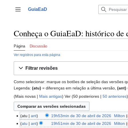
Ir
para
GuiaEaD
Alternar barra lateral
o
conteúdo
Conheça o GuiaEaD: histórico de 
Página
Discussão
Ver registros para esta página
Filtrar revisões
Como selecionar: marque os botões de seleção das versões que 
Legenda:
(atu)
= diferenças em relação a última versão,
(ant)
(
Mais novas
|
Mais antigas
) Ver (
50 posteriores
|
50 anteriores
)
atu
ant
19h53min de 30 de abril de 2026
‎
Milton
30
de
atu
ant
19h51min de 30 de abril de 2026
‎
Milton