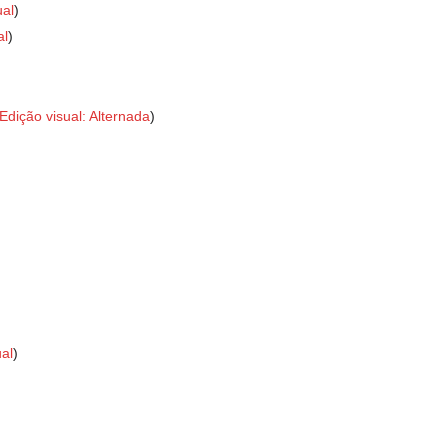
ual
al
Edição visual: Alternada
ual