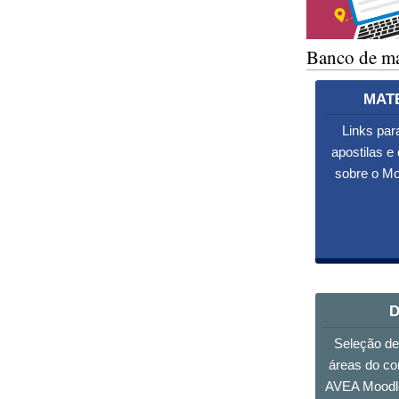
Banco de mat
MATE
Links par
apostilas e
sobre o Mo
D
Seleção de
áreas do co
AVEA Moodle