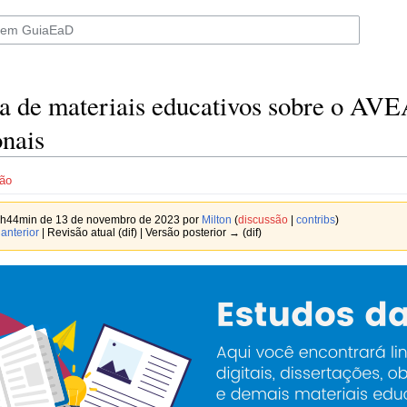
a de materiais educativos sobre o AVE
nais
ão
7h44min de 13 de novembro de 2023 por
Milton
(
discussão
|
contribs
)
anterior
| Revisão atual (dif) | Versão posterior → (dif)