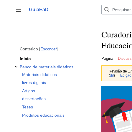
Ir
para
GuiaEaD
Alternar barra lateral
o
conteúdo
Curadori
Educacio
Conteúdo
Esconder
Início
Página
Discuss
Banco de materiais didáticos
Revisão de 1
Alternar subseção Banco de materiais didáticos
Materiais didáticos
(
dif
)
← Edição 
livros digitais
Artigos
dissertações
Teses
Produtos educacionais