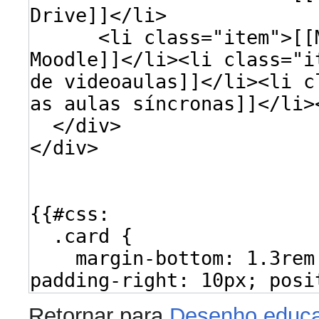
Retornar para
Desenho educa