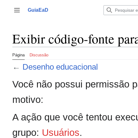
Ir
para
GuiaEaD
Alternar barra lateral
o
conteúdo
Exibir código-fonte pa
Página
Discussão
←
Desenho educacional
Você não possui permissão pa
motivo:
A ação que você tentou execu
grupo:
Usuários
.