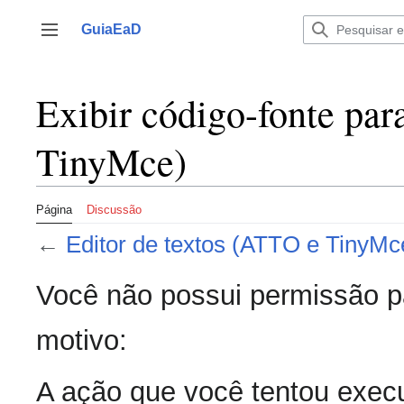
Ir
para
GuiaEaD
Alternar barra lateral
o
conteúdo
Exibir código-fonte par
TinyMce)
Página
Discussão
←
Editor de textos (ATTO e TinyMc
Você não possui permissão pa
motivo:
A ação que você tentou execu