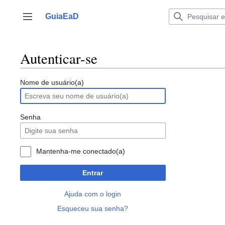
Ir
para
GuiaEaD
Alternar barra lateral
o
conteúdo
Autenticar-se
Nome de usuário(a)
Senha
Mantenha-me conectado(a)
Entrar
Ajuda com o login
Esqueceu sua senha?