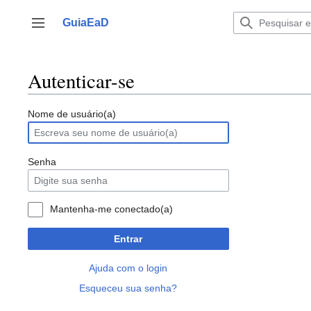
Ir
para
GuiaEaD
Alternar barra lateral
o
conteúdo
Autenticar-se
Nome de usuário(a)
Senha
Mantenha-me conectado(a)
Entrar
Ajuda com o login
Esqueceu sua senha?