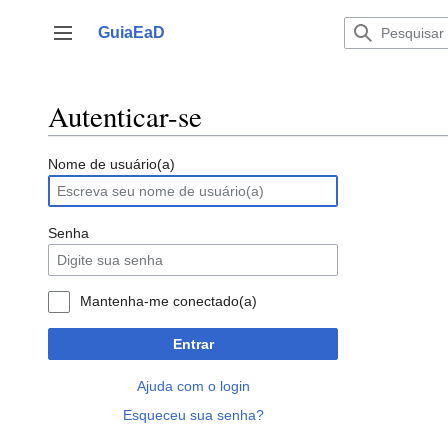
Ir
para
GuiaEaD
Alternar barra lateral
o
conteúdo
Autenticar-se
Nome de usuário(a)
Senha
Mantenha-me conectado(a)
Entrar
Ajuda com o login
Esqueceu sua senha?