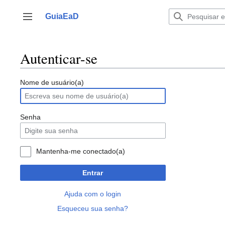
Ir
para
GuiaEaD
Alternar barra lateral
o
conteúdo
Autenticar-se
Nome de usuário(a)
Senha
Mantenha-me conectado(a)
Entrar
Ajuda com o login
Esqueceu sua senha?