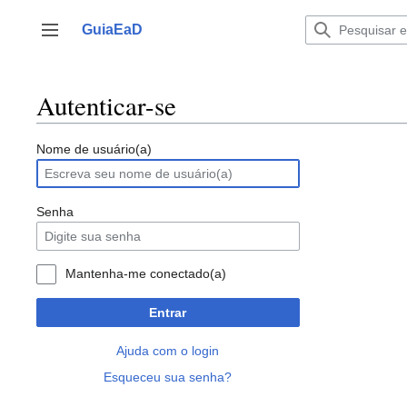
Ir
para
GuiaEaD
Alternar barra lateral
o
conteúdo
Autenticar-se
Nome de usuário(a)
Senha
Mantenha-me conectado(a)
Entrar
Ajuda com o login
Esqueceu sua senha?