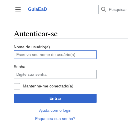
Ir
para
GuiaEaD
Alternar barra lateral
o
conteúdo
Autenticar-se
Nome de usuário(a)
Senha
Mantenha-me conectado(a)
Entrar
Ajuda com o login
Esqueceu sua senha?