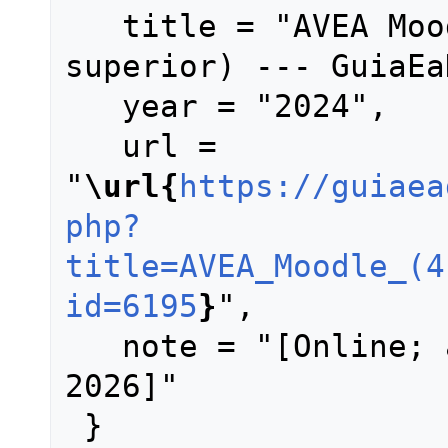
   title = "AVEA Moodle (4.1 ou 
superior) --- GuiaEa
   year = "2024",

   url = 
"
\url{
https://guiaea
php?
title=AVEA_Moodle_(4
id=6195
}
",

   note = "[Online; accessed 8-agosto-
2026]"
