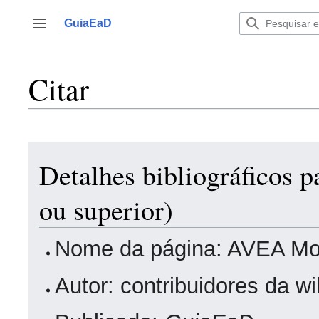
Ir
para
GuiaEaD
Alternar barra lateral
o
conteúdo
Citar
Detalhes bibliográficos
ou superior)
Nome da página: AVEA Mood
Autor: contribuidores da w