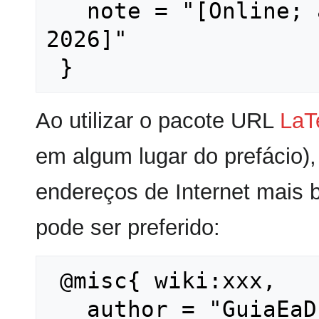
   note = "[Online; accessed 8-agosto-
2026]"

Ao utilizar o pacote URL
LaT
em algum lugar do prefácio),
endereços de Internet mais 
pode ser preferido:
 @misc{ wiki:xxx,

   author = "GuiaEaD",
