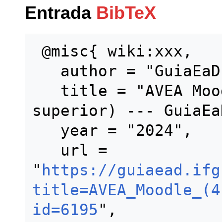
Entrada
BibTeX
 @misc{ wiki:xxx,

   author = "GuiaEaD",

   title = "AVEA Moodle (4.1 ou 
superior) --- GuiaEa
   year = "2024",

   url = 
"
https://guiaead.ifg
title=AVEA_Moodle_(4
id=6195
",
