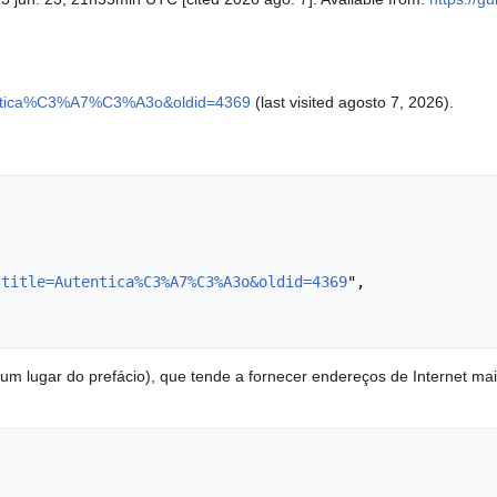
Autentica%C3%A7%C3%A3o&oldid=4369
(last visited agosto 7, 2026).
?title=Autentica%C3%A7%C3%A3o&oldid=4369
",

m lugar do prefácio), que tende a fornecer endereços de Internet ma