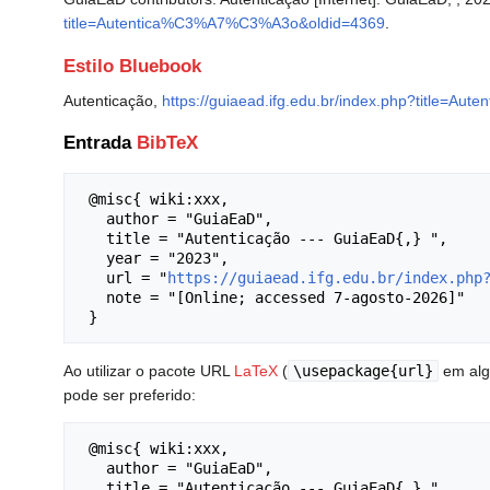
title=Autentica%C3%A7%C3%A3o&oldid=4369
.
Estilo Bluebook
Autenticação,
https://guiaead.ifg.edu.br/index.php?title=
Entrada
BibTeX
 @misc{ wiki:xxx,

   author = "GuiaEaD",

   title = "Autenticação --- GuiaEaD{,} ",

   year = "2023",

   url = "
https://guiaead.ifg.edu.br/index.php
   note = "[Online; accessed 7-agosto-2026]"

Ao utilizar o pacote URL
LaTeX
(
\usepackage{url}
em algu
pode ser preferido:
 @misc{ wiki:xxx,

   author = "GuiaEaD",

   title = "Autenticação --- GuiaEaD{,} ",
