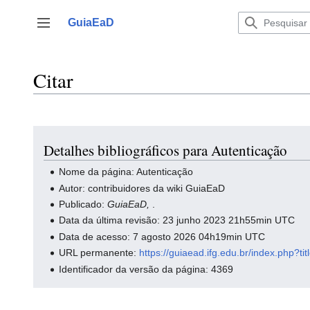
Ir
para
GuiaEaD
Alternar barra lateral
o
conteúdo
Citar
Detalhes bibliográficos para Autenticação
Nome da página: Autenticação
Autor: contribuidores da wiki GuiaEaD
Publicado:
GuiaEaD,
.
Data da última revisão: 23 junho 2023 21h55min UTC
Data de acesso: 7 agosto 2026 04h19min UTC
URL permanente:
https://guiaead.ifg.edu.br/index.ph
Identificador da versão da página: 4369