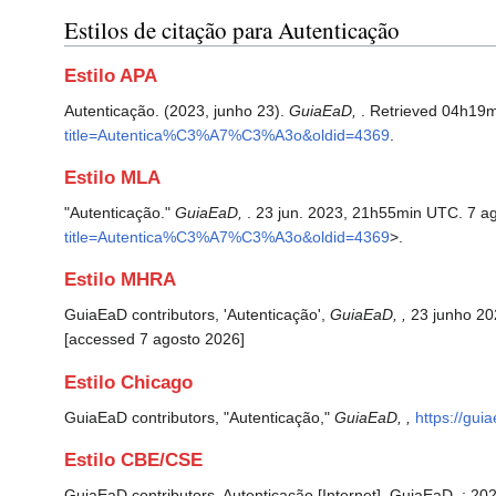
Estilos de citação para Autenticação
Estilo APA
Autenticação. (2023, junho 23).
GuiaEaD,
. Retrieved 04h19m
title=Autentica%C3%A7%C3%A3o&oldid=4369
.
Estilo MLA
"Autenticação."
GuiaEaD,
. 23 jun. 2023, 21h55min UTC. 7 a
title=Autentica%C3%A7%C3%A3o&oldid=4369
>.
Estilo MHRA
GuiaEaD contributors, 'Autenticação',
GuiaEaD, ,
23 junho 20
[accessed 7 agosto 2026]
Estilo Chicago
GuiaEaD contributors, "Autenticação,"
GuiaEaD, ,
https://gu
Estilo CBE/CSE
GuiaEaD contributors. Autenticação [Internet]. GuiaEaD, ; 20