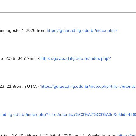
in, agosto 7, 2026 from
https://guiaead.ifg.edu.br/index.php?
go. 2026, 04h19min <
https://guiaead.ifg.edu.br/index.php?
23, 21h55min UTC, <
https://guiaead.ifg.edu.br/index.php?title=Au
iaead.ifg.edu.br/index.php?title=Autentica%C3%A7%C3%A3o&oldid=436
23 jun. 23, 21h55min UTC [cited 2026 ago. 7]. Available from:
https://g