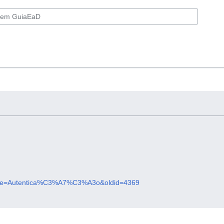
p?title=Autentica%C3%A7%C3%A3o&oldid=4369