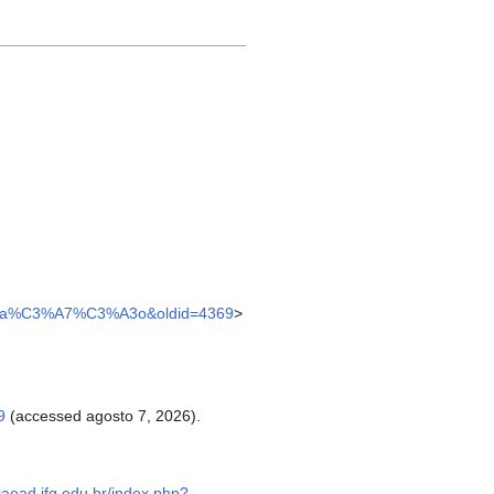
tentica%C3%A7%C3%A3o&oldid=4369
>
9
(accessed agosto 7, 2026).
uiaead.ifg.edu.br/index.php?