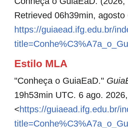
Conheça o GuiaEaD. (2026, a
Retrieved 06h39min, agosto 
https://guiaead.ifg.edu.br/in
title=Conhe%C3%A7a_o_Gu
Estilo MLA
"Conheça o GuiaEaD."
Guia
19h53min UTC. 6 ago. 2026
<
https://guiaead.ifg.edu.br/i
title=Conhe%C3%A7a_o_Gu