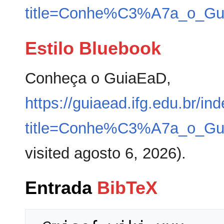
title=Conhe%C3%A7a_o_Gu
Estilo Bluebook
Conheça o GuiaEaD,
https://guiaead.ifg.edu.br/in
title=Conhe%C3%A7a_o_Gu
visited agosto 6, 2026).
Entrada
BibTeX