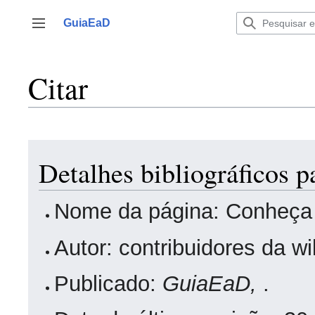
Ir
para
GuiaEaD
Alternar barra lateral
o
conteúdo
Citar
Detalhes bibliográficos
Nome da página: Conheça
Autor: contribuidores da w
Publicado:
GuiaEaD,
.