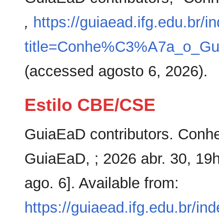
,
https://guiaead.ifg.edu.br/i
title=Conhe%C3%A7a_o_Gu
(accessed agosto 6, 2026).
Estilo CBE/CSE
GuiaEaD contributors. Conhe
GuiaEaD, ; 2026 abr. 30, 19
ago. 6]. Available from:
https://guiaead.ifg.edu.br/in