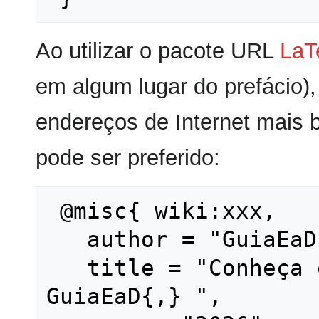
Ao utilizar o pacote URL
LaT
em algum lugar do prefácio),
endereços de Internet mais 
pode ser preferido:
 @misc{ wiki:xxx,

   author = "GuiaEaD",

   title = "Conheça o GuiaEaD --- 
GuiaEaD{,} ",
