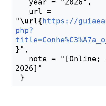
   year = "2026",

   url = 
"
\url{
https://guiaea
php?
title=Conhe%C3%A7a_o
}
",

   note = "[Online; accessed 6-agosto-
2026]"
