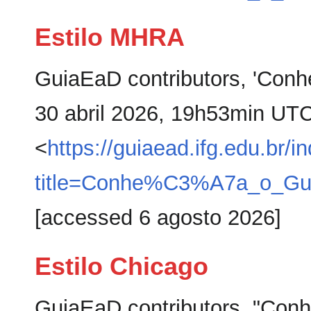
Estilo MHRA
GuiaEaD contributors, 'Con
30 abril 2026, 19h53min UTC
<
https://guiaead.ifg.edu.br/i
title=Conhe%C3%A7a_o_Gu
[accessed 6 agosto 2026]
Estilo Chicago
GuiaEaD contributors, "Con