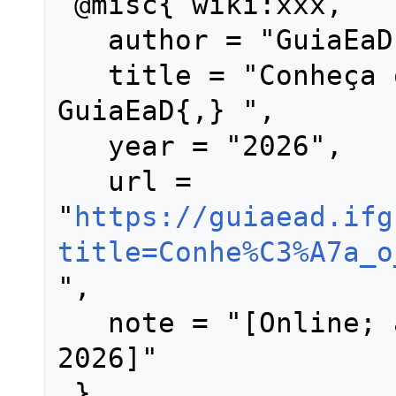
 @misc{ wiki:xxx,

   author = "GuiaEaD",

   title = "Conheça o GuiaEaD --- 
GuiaEaD{,} ",

   year = "2026",

   url = 
"
https://guiaead.ifg
title=Conhe%C3%A7a_o
",

   note = "[Online; accessed 6-agosto-
2026]"
