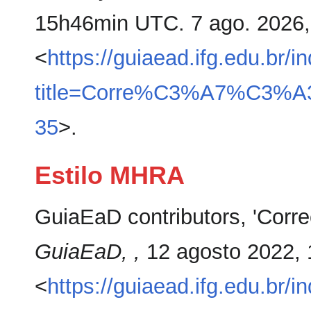
15h46min UTC. 7 ago. 2026
<
https://guiaead.ifg.edu.br/i
title=Corre%C3%A7%C3%A3o
35
>.
Estilo MHRA
GuiaEaD contributors, 'Corre
GuiaEaD, ,
12 agosto 2022,
<
https://guiaead.ifg.edu.br/i