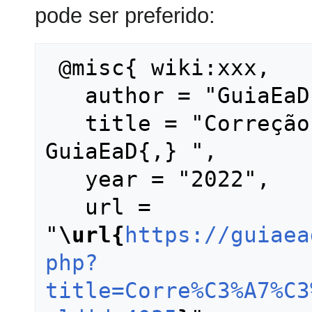
pode ser preferido:
 @misc{ wiki:xxx,

   author = "GuiaEaD",

   title = "Correção de atividades --- 
GuiaEaD{,} ",

   year = "2022",

   url = 
"
\url{
https://guiaea
php?
title=Corre%C3%A7%C3