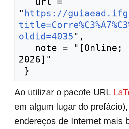
   url = 
"
https://guiaead.ifg
title=Corre%C3%A7%C3
oldid=4035
",

   note = "[Online; accessed 7-agosto-
2026]"

Ao utilizar o pacote URL
LaT
em algum lugar do prefácio),
endereços de Internet mais 