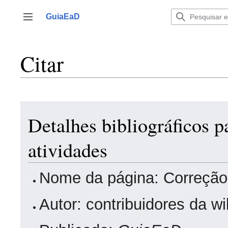
Ir
para
GuiaEaD
Alternar barra lateral
o
conteúdo
Citar
Detalhes bibliográficos 
atividades
Nome da página: Correção 
Autor: contribuidores da w