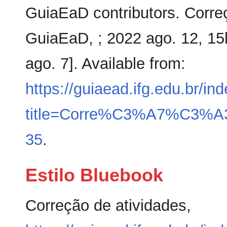
GuiaEaD contributors. Correç
GuiaEaD, ; 2022 ago. 12, 1
ago. 7]. Available from:
https://guiaead.ifg.edu.br/in
title=Corre%C3%A7%C3%A3o
35
.
Estilo Bluebook
Correção de atividades,