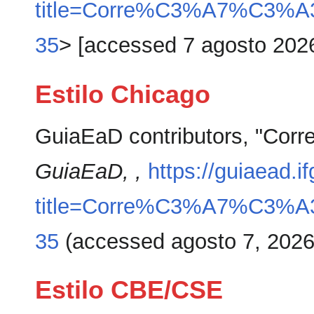
title=Corre%C3%A7%C3%A3o
35
> [accessed 7 agosto 202
Estilo Chicago
GuiaEaD contributors, "Corre
GuiaEaD, ,
https://guiaead.i
title=Corre%C3%A7%C3%A3o
35
(accessed agosto 7, 2026
Estilo CBE/CSE