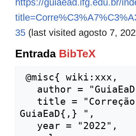
https://guiaead.ifg.edu.br/in
title=Corre%C3%A7%C3%A3o
35
(last visited agosto 7, 202
Entrada
BibTeX
 @misc{ wiki:xxx,

   author = "GuiaEaD",

   title = "Correção de atividades --- 
GuiaEaD{,} ",

   year = "2022",
