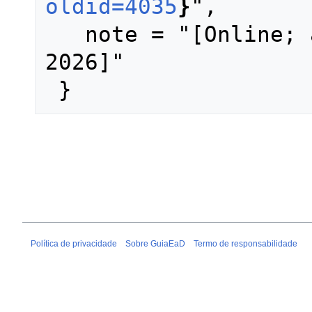
oldid=4035
}
",

   note = "[Online; accessed 7-agosto-
2026]"

Política de privacidade
Sobre GuiaEaD
Termo de responsabilidade