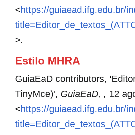
<
https://guiaead.ifg.edu.br/i
title=Editor_de_textos_(AT
>.
Estilo MHRA
GuiaEaD contributors, 'Edito
TinyMce)',
GuiaEaD, ,
12 ago
<
https://guiaead.ifg.edu.br/i
title=Editor_de_textos_(AT