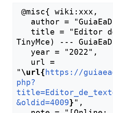
 @misc{ wiki:xxx,

   author = "GuiaEaD",

   title = "Editor de textos (ATTO e 
TinyMce) --- GuiaEaD
   year = "2022",

   url = 
"
\url{
https://guiaea
php?
title=Editor_de_text
&oldid=4009
}
",

   note = "[Online; accessed 7-agosto-