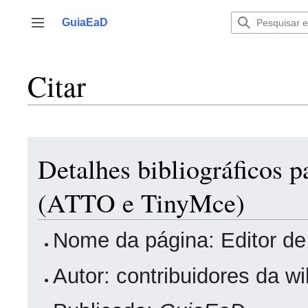
Ir
para
GuiaEaD
Alternar barra lateral
o
conteúdo
Citar
Detalhes bibliográficos p
(ATTO e TinyMce)
Nome da página: Editor de
Autor: contribuidores da w