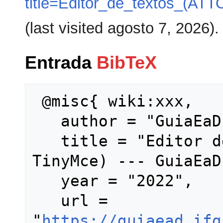
title=Editor_de_textos_(AT
(last visited agosto 7, 2026).
Entrada
BibTeX
 @misc{ wiki:xxx,

   author = "GuiaEaD",

   title = "Editor de textos (ATTO e 
TinyMce) --- GuiaEaD
   year = "2022",

   url = 
"
https://guiaead.ifg