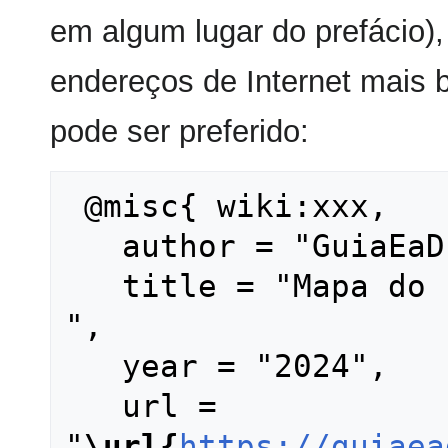
em algum lugar do prefácio),
endereços de Internet mais 
pode ser preferido:
 @misc{ wiki:xxx,

   author = "GuiaEaD",

   title = "Mapa do site --- GuiaEaD{,} 
",

   year = "2024",

   url = 
"
\url{
https://guiaea