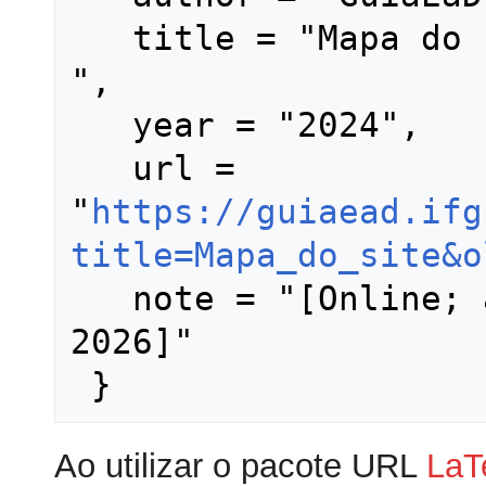
   title = "Mapa do site --- GuiaEaD{,} 
",

   year = "2024",

   url = 
"
https://guiaead.ifg
title=Mapa_do_site&o
   note = "[Online; accessed 9-agosto-
2026]"

Ao utilizar o pacote URL
LaT