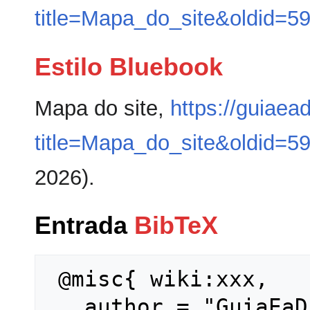
title=Mapa_do_site&oldid=5
Estilo Bluebook
Mapa do site,
https://guiaea
title=Mapa_do_site&oldid=5
2026).
Entrada
BibTeX
 @misc{ wiki:xxx,

   author = "GuiaEaD",
