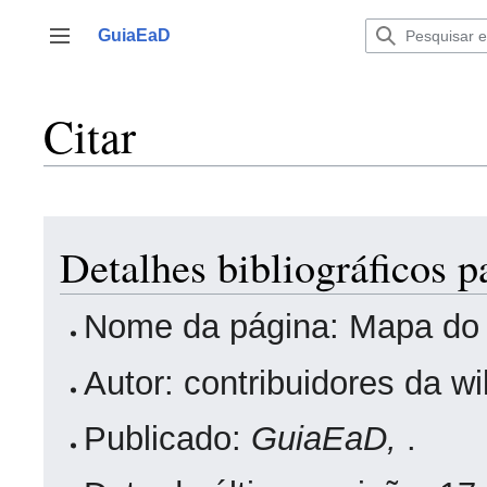
Ir
para
GuiaEaD
Alternar barra lateral
o
conteúdo
Citar
Detalhes bibliográficos p
Nome da página: Mapa do 
Autor: contribuidores da w
Publicado:
GuiaEaD,
.