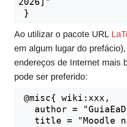
2026]"

Ao utilizar o pacote URL
LaT
em algum lugar do prefácio),
endereços de Internet mais 
pode ser preferido:
 @misc{ wiki:xxx,

   author = "GuiaEaD",

   title = "Moodle na Rede Federal --- 