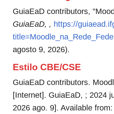
GuiaEaD contributors, "Mood
GuiaEaD, ,
https://guiaead.i
title=Moodle_na_Rede_Fede
agosto 9, 2026).
Estilo CBE/CSE
GuiaEaD contributors. Mood
[Internet]. GuiaEaD, ; 2024 j
2026 ago. 9]. Available from: