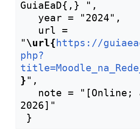
GuiaEaD{,} ",

   year = "2024",

   url = 
"
\url{
https://guiaea
php?
title=Moodle_na_Rede
}
",

   note = "[Online; accessed 9-agosto-
2026]"
