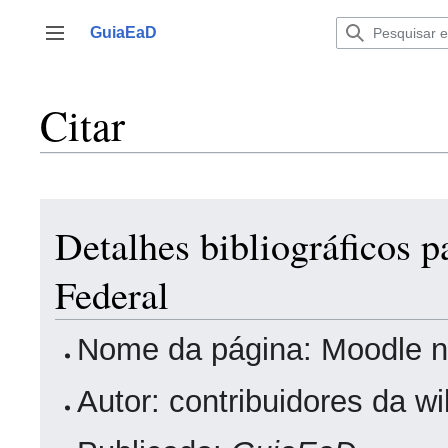
Ir
para
GuiaEaD
Alternar barra lateral
o
conteúdo
Citar
Detalhes bibliográficos 
Federal
Nome da página: Moodle n
Autor: contribuidores da w