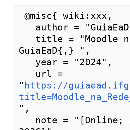
 @misc{ wiki:xxx,

   author = "GuiaEaD",

   title = "Moodle na Rede Federal --- 
GuiaEaD{,} ",

   year = "2024",

   url = 
"
https://guiaead.ifg
title=Moodle_na_Rede
",

   note = "[Online; accessed 9-agosto-