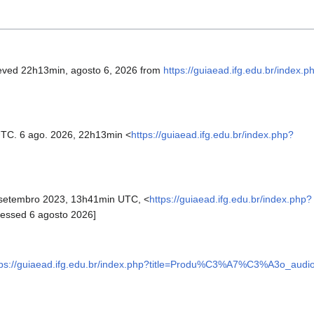
ieved 22h13min, agosto 6, 2026 from
https://guiaead.ifg.edu.br/index.p
UTC. 6 ago. 2026, 22h13min <
https://guiaead.ifg.edu.br/index.php?
setembro 2023, 13h41min UTC, <
https://guiaead.ifg.edu.br/index.php?
cessed 6 agosto 2026]
tps://guiaead.ifg.edu.br/index.php?title=Produ%C3%A7%C3%A3o_audio