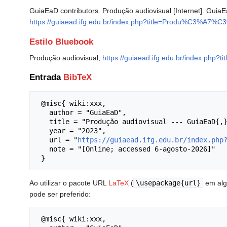
GuiaEaD contributors. Produção audiovisual [Internet]. GuiaE
https://guiaead.ifg.edu.br/index.php?title=Produ%C3%A7%C
Estilo Bluebook
Produção audiovisual,
https://guiaead.ifg.edu.br/index.ph
Entrada
BibTeX
 @misc{ wiki:xxx,

   author = "GuiaEaD",

   title = "Produção audiovisual --- GuiaEaD{,} ",

   year = "2023",

   url = "
https://guiaead.ifg.edu.br/index.php
   note = "[Online; accessed 6-agosto-2026]"

Ao utilizar o pacote URL
LaTeX
(
\usepackage{url}
em algu
pode ser preferido:
 @misc{ wiki:xxx,
