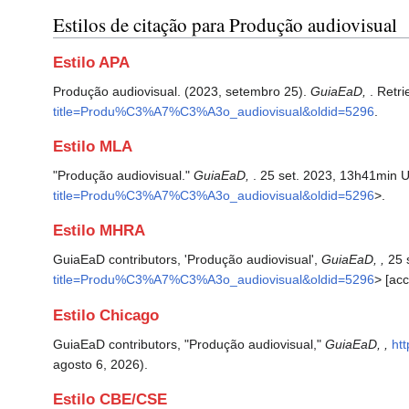
Estilos de citação para Produção audiovisual
Estilo APA
Produção audiovisual. (2023, setembro 25).
GuiaEaD,
. Retr
title=Produ%C3%A7%C3%A3o_audiovisual&oldid=5296
.
Estilo MLA
"Produção audiovisual."
GuiaEaD,
. 25 set. 2023, 13h41min 
title=Produ%C3%A7%C3%A3o_audiovisual&oldid=5296
>.
Estilo MHRA
GuiaEaD contributors, 'Produção audiovisual',
GuiaEaD, ,
25 
title=Produ%C3%A7%C3%A3o_audiovisual&oldid=5296
> [ac
Estilo Chicago
GuiaEaD contributors, "Produção audiovisual,"
GuiaEaD, ,
ht
agosto 6, 2026).
Estilo CBE/CSE