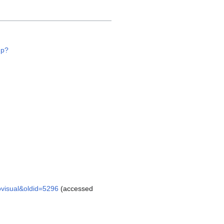
hp?
visual&oldid=5296
(accessed