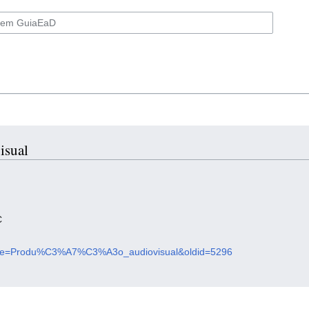
isual
C
p?title=Produ%C3%A7%C3%A3o_audiovisual&oldid=5296