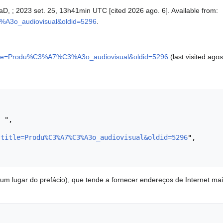
aD, ; 2023 set. 25, 13h41min UTC [cited 2026 ago. 6]. Available from:
3%A3o_audiovisual&oldid=5296
.
p?title=Produ%C3%A7%C3%A3o_audiovisual&oldid=5296
(last visited agos
?title=Produ%C3%A7%C3%A3o_audiovisual&oldid=5296
",

m lugar do prefácio), que tende a fornecer endereços de Internet ma