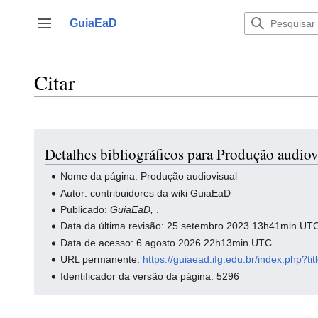
Ir
para
GuiaEaD
Alternar barra lateral
o
conteúdo
Citar
Detalhes bibliográficos para Produção audiov
Nome da página: Produção audiovisual
Autor: contribuidores da wiki GuiaEaD
Publicado:
GuiaEaD,
.
Data da última revisão: 25 setembro 2023 13h41min UT
Data de acesso: 6 agosto 2026 22h13min UTC
URL permanente:
https://guiaead.ifg.edu.br/index.ph
Identificador da versão da página: 5296