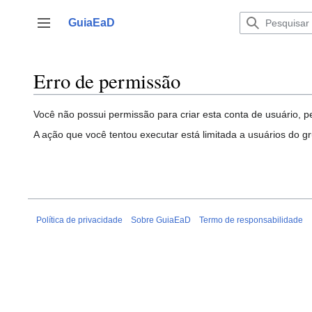
Ir
para
GuiaEaD
Alternar barra lateral
o
conteúdo
Erro de permissão
Você não possui permissão para criar esta conta de usuário, p
A ação que você tentou executar está limitada a usuários do g
Política de privacidade
Sobre GuiaEaD
Termo de responsabilidade