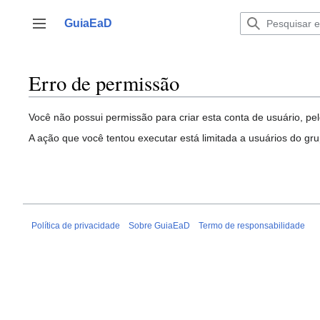
Ir
para
GuiaEaD
Alternar barra lateral
o
conteúdo
Erro de permissão
Você não possui permissão para criar esta conta de usuário, pel
A ação que você tentou executar está limitada a usuários do gr
Política de privacidade
Sobre GuiaEaD
Termo de responsabilidade