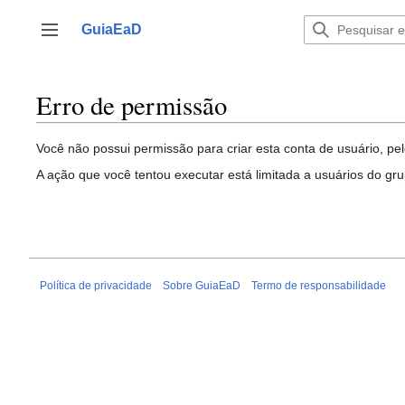
Ir
para
GuiaEaD
Alternar barra lateral
o
conteúdo
Erro de permissão
Você não possui permissão para criar esta conta de usuário, pel
A ação que você tentou executar está limitada a usuários do gr
Política de privacidade
Sobre GuiaEaD
Termo de responsabilidade