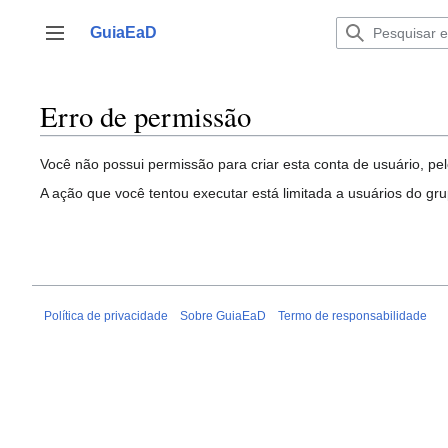
Ir
para
GuiaEaD
Alternar barra lateral
o
conteúdo
Erro de permissão
Você não possui permissão para criar esta conta de usuário, pel
A ação que você tentou executar está limitada a usuários do gr
Política de privacidade
Sobre GuiaEaD
Termo de responsabilidade