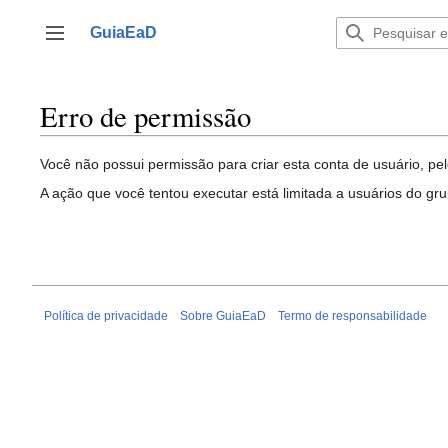
Ir
para
GuiaEaD
Alternar barra lateral
o
conteúdo
Erro de permissão
Você não possui permissão para criar esta conta de usuário, pel
A ação que você tentou executar está limitada a usuários do gr
Política de privacidade
Sobre GuiaEaD
Termo de responsabilidade