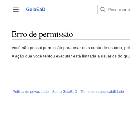
Ir
para
GuiaEaD
Alternar barra lateral
o
conteúdo
Erro de permissão
Você não possui permissão para criar esta conta de usuário, pel
A ação que você tentou executar está limitada a usuários do gr
Política de privacidade
Sobre GuiaEaD
Termo de responsabilidade