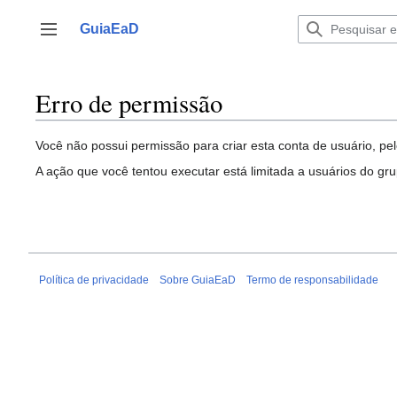
Ir
para
GuiaEaD
Alternar barra lateral
o
conteúdo
Erro de permissão
Você não possui permissão para criar esta conta de usuário, pel
A ação que você tentou executar está limitada a usuários do gr
Política de privacidade
Sobre GuiaEaD
Termo de responsabilidade