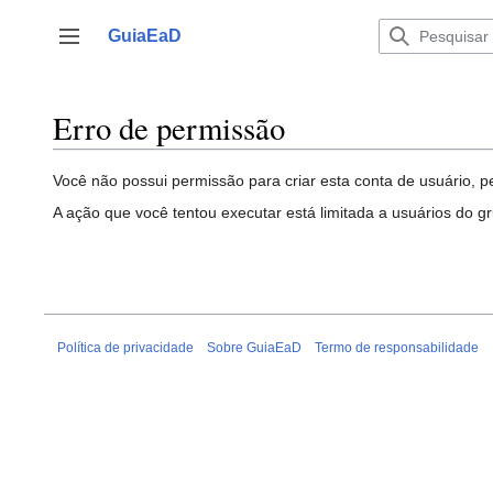
Ir
para
GuiaEaD
Alternar barra lateral
o
conteúdo
Erro de permissão
Você não possui permissão para criar esta conta de usuário, p
A ação que você tentou executar está limitada a usuários do g
Política de privacidade
Sobre GuiaEaD
Termo de responsabilidade