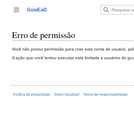
Ir
para
GuiaEaD
Alternar barra lateral
o
conteúdo
Erro de permissão
Você não possui permissão para criar esta conta de usuário, pel
A ação que você tentou executar está limitada a usuários do gr
Política de privacidade
Sobre GuiaEaD
Termo de responsabilidade