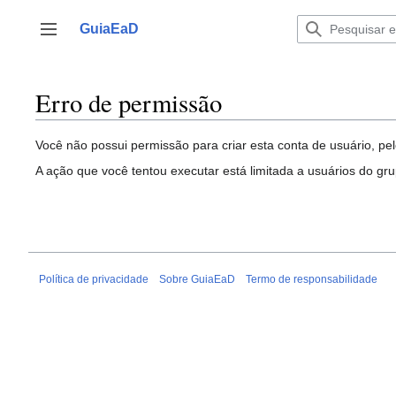
Ir
para
GuiaEaD
Alternar barra lateral
o
conteúdo
Erro de permissão
Você não possui permissão para criar esta conta de usuário, pel
A ação que você tentou executar está limitada a usuários do gr
Política de privacidade
Sobre GuiaEaD
Termo de responsabilidade