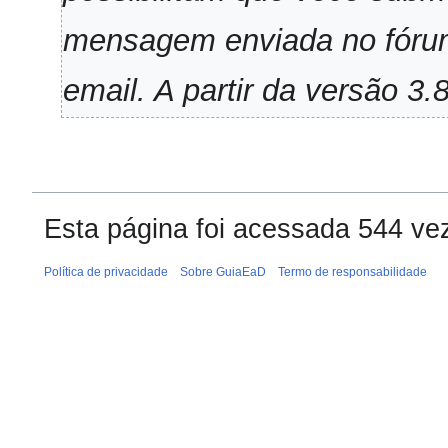
u
m
mensagem enviada no fórum
o
d
email. A partir da versão 3.8
e
e
d
i
ç
ã
Esta página foi acessada 544 ve
o
Política de privacidade
Sobre GuiaEaD
Termo de responsabilidade