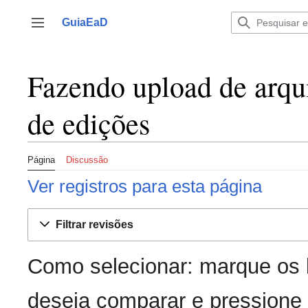
Ir
para
GuiaEaD
Alternar barra lateral
o
conteúdo
Fazendo upload de arqui
de edições
Página
Discussão
Ver registros para esta página
Filtrar revisões
Como selecionar: marque os 
deseja comparar e pressione 