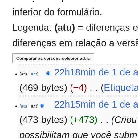
inferior do formulário.
Legenda:
(atu)
= diferenças e
diferenças em relação a versã
1
22h18min de 1 de a
atu
ant
de
abril
469 bytes
−4
‎
Etiquet
de
2020
S
22h15min de 1 de a
e
atu
ant
m
473 bytes
+473
‎
Criou
r
e
possibilitam que você sub
s