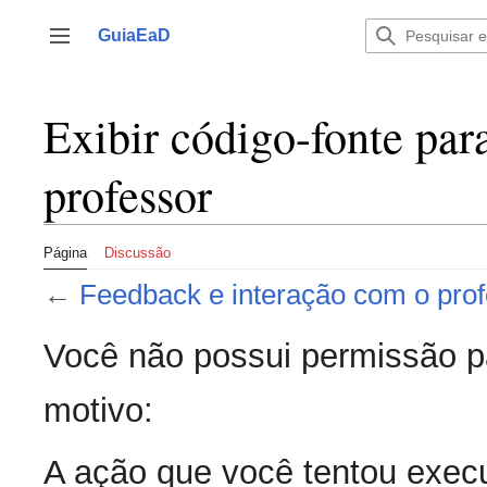
Ir
para
GuiaEaD
Alternar barra lateral
o
conteúdo
Exibir código-fonte par
professor
Página
Discussão
←
Feedback e interação com o pro
Você não possui permissão pa
motivo:
A ação que você tentou execu