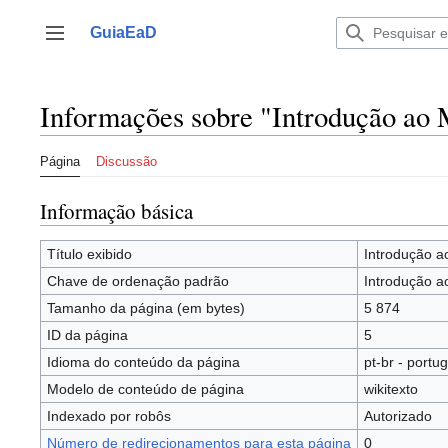
Ir
para
GuiaEaD
Alternar barra lateral
o
conteúdo
Informações sobre "Introdução ao
Página
Discussão
Informação básica
Título exibido
Introdução a
Chave de ordenação padrão
Introdução a
Tamanho da página (em bytes)
5 874
ID da página
5
Idioma do conteúdo da página
pt-br - portu
Modelo de conteúdo de página
wikitexto
Indexado por robôs
Autorizado
Número de redirecionamentos para esta página
0