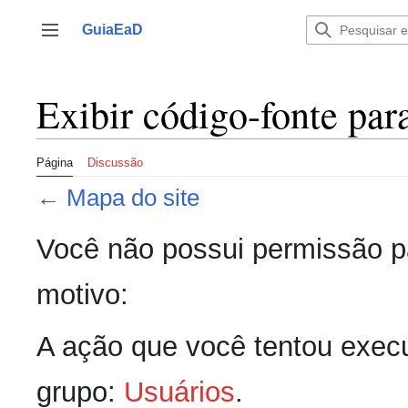
Ir
para
GuiaEaD
Alternar barra lateral
o
conteúdo
Exibir código-fonte par
Página
Discussão
←
Mapa do site
Você não possui permissão pa
motivo:
A ação que você tentou execu
grupo:
Usuários
.