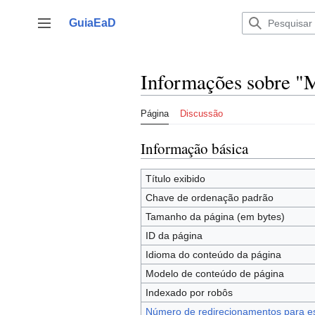
Ir
para
GuiaEaD
Alternar barra lateral
o
conteúdo
Informações sobre "M
Página
Discussão
Informação básica
Título exibido
Chave de ordenação padrão
Tamanho da página (em bytes)
ID da página
Idioma do conteúdo da página
Modelo de conteúdo de página
Indexado por robôs
Número de redirecionamentos para e