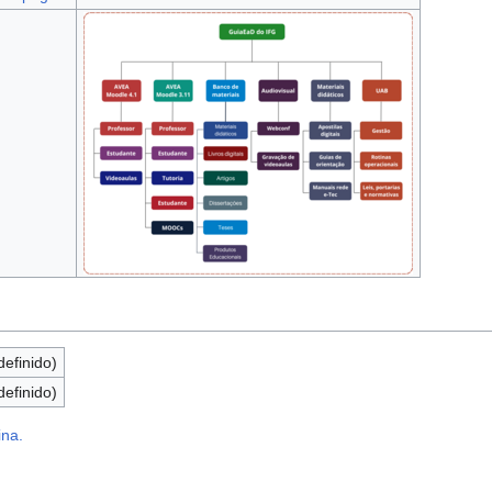
definido)
definido)
ina.