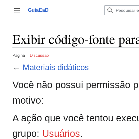
Ir
para
GuiaEaD
Alternar barra lateral
o
conteúdo
Exibir código-fonte par
Página
Discussão
←
Materiais didáticos
Você não possui permissão pa
motivo:
A ação que você tentou execu
grupo:
Usuários
.