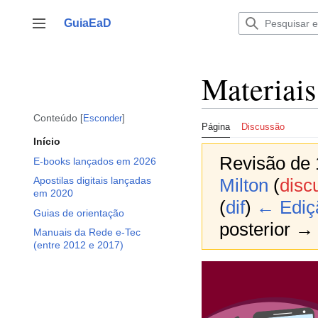
Ir
para
GuiaEaD
Alternar barra lateral
o
conteúdo
Materiais
Conteúdo
Esconder
Página
Discussão
Início
Revisão de 
E-books lançados em 2026
Milton
(
disc
Apostilas digitais lançadas
em 2020
(
dif
)
← Ediçã
Guias de orientação
posterior → 
Manuais da Rede e-Tec
(entre 2012 e 2017)