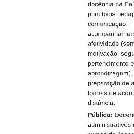
docência na EaD
princípios peda
comunicação,
acompanhamento
afetividade (se
motivação, seg
pertencimento e
aprendizagem),
preparação de a
formas de aco
distância.
Público:
Docent
administrativos