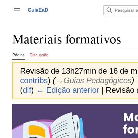
Ir
para
GuiaEaD
Alternar barra lateral
o
conteúdo
Materiais formativos
Página
Discussão
Revisão de 13h27min de 16 de m
contribs
)
(
→‎Guias Pedagógicos
)
(
dif
)
← Edição anterior
| Revisão a