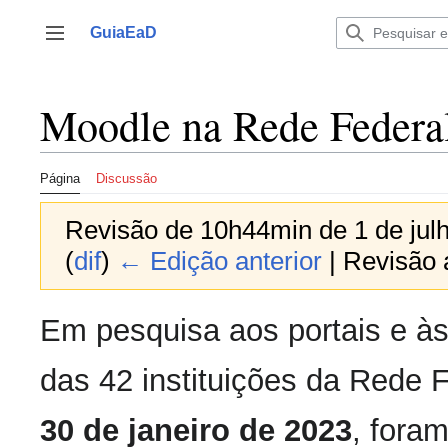
Ir
para
GuiaEaD
Alternar barra lateral
o
conteúdo
Moodle na Rede Federa
Página
Discussão
Revisão de 10h44min de 1 de jul
(
dif
)
← Edição anterior
| Revisão a
Em pesquisa aos portais e à
das 42 instituições da Rede F
30 de janeiro de 2023
, fora