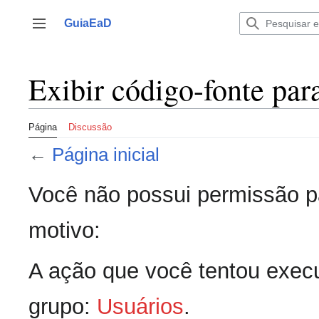
Ir
para
GuiaEaD
Alternar barra lateral
o
conteúdo
Exibir código-fonte para
Página
Discussão
←
Página inicial
Você não possui permissão pa
motivo:
A ação que você tentou execu
grupo:
Usuários
.