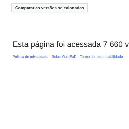
e
o
d
i
ç
ã
o
Esta página foi acessada 7 660 
Política de privacidade
Sobre GuiaEaD
Termo de responsabilidade