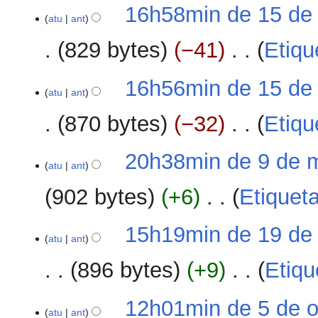
15
16h58min de 15 de 
atu
ant
de
fevereiro
829 bytes
−41
‎
Etiqu
de
2020
S
16h56min de 15 de 
e
atu
ant
m
870 bytes
−32
‎
Etiqu
r
e
S
s
9
20h38min de 9 de 
e
atu
ant
u
de
m
m
março
902 bytes
+6
‎
Etiquet
r
o
de
e
d
2019
S
s
19
15h19min de 19 de
e
e
atu
ant
u
de
e
m
m
dezembro
d
896 bytes
+9
‎
Etiqu
r
o
de
i
e
d
2018
ç
S
s
5
12h01min de 5 de o
e
ã
e
atu
ant
u
de