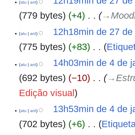
12h19min de 27 de 
atu
ant
779 bytes
+4
‎
→‎Mood
12h18min de 27 de 
atu
ant
775 bytes
+83
‎
Etique
S
4
14h03min de 4 de j
e
atu
ant
de
m
janeiro
692 bytes
−10
‎
→‎Estr
r
de
e
2017
Edição visual
s
u
m
13h53min de 4 de j
o
atu
ant
d
702 bytes
+6
‎
Etiquet
e
e
S