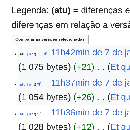
Legenda:
(atu)
= diferenças e
diferenças em relação a versã
7
11h42min de 7 de j
atu
ant
de
janeiro
1 075 bytes
+21
‎
Etiq
de
2025
S
11h37min de 7 de j
e
atu
ant
m
1 054 bytes
+26
‎
Etiq
r
e
S
s
11h36min de 7 de j
e
atu
ant
u
m
m
1 028 bytes
+12
‎
Etiq
r
o