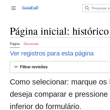
Ir
para
GuiaEaD
Alternar barra lateral
o
conteúdo
Página inicial: históric
Página
Discussão
Ver registros para esta página
Filtrar revisões
Como selecionar: marque os 
deseja comparar e pressione 
inferior do formulário.