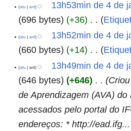
d
13h53min de 4 de j
e
atu
ant
i
m
ç
696 bytes
+36
‎
Etique
r
ã
e
o
S
s
13h52min de 4 de j
e
atu
ant
u
m
m
660 bytes
+14
‎
Etique
r
o
e
d
S
s
13h49min de 4 de j
e
e
atu
ant
u
e
m
m
d
646 bytes
+646
‎
Criou
r
o
i
e
d
ç
de Aprendizagem (AVA) do I
s
e
ã
u
e
o
m
acessados pelo portal do IFG
d
o
i
d
ç
endereços: * http://ead.ifg...
e
ã